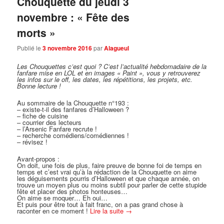
Chouquette du jeudi 3
novembre : « Fête des
morts »
Publié le
3 novembre 2016
par
Alagueul
Les Chouquettes c’est quoi ?
C’est l’actualité hebdomadaire de la
fanfare mise en LOL et en images « Paint », vous y retrouverez
les infos sur le off, les dates, les répétitions, les projets, etc.
Bonne lecture !
Au sommaire de la Chouquette n°193 :
– existe-t-il des fanfares d’Halloween ?
– fiche de cuisine
– courrier des lecteurs
– l’Arsenic Fanfare recrute !
– recherche comédiens/comédiennes !
– révisez !
Avant-propos :
On doit, une fois de plus, faire preuve de bonne foi de temps en
temps et c’est vrai qu’à la rédaction de la Chouquette on aime
les déguisements pourris d’Halloween et que chaque année, on
trouve un moyen plus ou moins subtil pour parler de cette stupide
fête et placer des photos honteuses…
On aime se moquer… Eh oui…
Et puis pour être tout à fait franc, on a pas grand chose à
raconter en ce moment !
Lire la suite
→