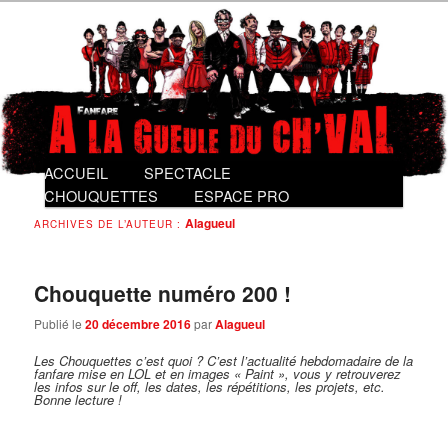
Fanfare gentiment punk
Fanfare A La Gueule du Ch'val
Menu
ACCUEIL
Aller
Aller
SPECTACLE
principal
au
au
CHOUQUETTES
ESPACE PRO
contenu
contenu
Alagueul
ARCHIVES DE L’AUTEUR :
principal
secondaire
Chouquette numéro 200 !
Publié le
20 décembre 2016
par
Alagueul
Les Chouquettes c’est quoi ?
C’est l’actualité hebdomadaire de la
fanfare mise en LOL et en images « Paint », vous y retrouverez
les infos sur le off, les dates, les répétitions, les projets, etc.
Bonne lecture !