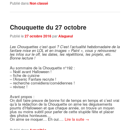
Publié dans
Non classé
Chouquette du 27 octobre
Publié le
27 octobre 2016
par
Alagueul
Les Chouquettes c’est quoi ?
C’est l’actualité hebdomadaire de la
fanfare mise en LOL et en images « Paint », vous y retrouverez
les infos sur le off, les dates, les répétitions, les projets, etc.
Bonne lecture !
Au sommaire de la Chouquette n°192 :
– Noël avant Halloween !
– fiche de cuisine
– l’Arsenic Fanfare recrute !
– recherche comédiens/comédiennes !
– révisez !
Avant propos :
On doit faire preuve de bonne foi de temps en temps et c’est vrai
qu’à la rédaction de la Chouquette on aime les déguisements
pourris d’Halloween et que chaque année, on trouve un moyen
plus ou moins subtil pour parler de cette stupide fête et placer
des photos honteuses…
On aime se moquer… Eh oui….
Lire la suite
→
Publié dans
Actualités