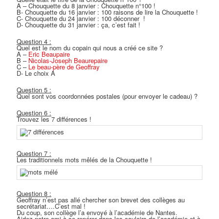
A – Chouquette du 8 janvier : Chouquette n°100 !
B- Chouquette du 16 janvier : 100 raisons de lire la Chouquette !
C- Chouquette du 24 janvier : 100 déconner !
D- Chouquette du 31 janvier : ça, c’est fait !
Question 4 :
Quel est le nom du copain qui nous a créé ce site ?
A –
Eric Beaupaire
B –
Nicolas-Joseph Beaurepaire
C –
Le beau-père de Geoffray
D- Le choix A
Question 5 :
Quel sont vos coordonnées postales (pour envoyer le cadeau) ?
Question 6 :
Trouvez les 7 différences !
Question 7 :
Les traditionnels mots mêlés de la Chouquette !
Question 8 :
Geoffray n’est pas allé chercher son brevet des collèges au
secrétariat….C’est mal !
Du coup, son collège l’a envoyé à l’académie de Nantes.
Aidez notre ami à se repérer dans les couloirs de l’académie et à