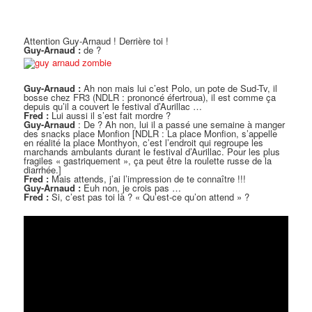
Attention Guy-Arnaud ! Derrière toi !
Guy-Arnaud :
de ?
Guy-Arnaud :
Ah non mais lui c’est Polo, un pote de Sud-Tv, il
bosse chez FR3 (NDLR : prononcé éfertroua), il est comme ça
depuis qu’il a couvert le festival d’Aurillac …
Fred :
Lui aussi il s’est fait mordre ?
Guy-Arnaud
: De ? Ah non, lui il a passé une semaine à manger
des snacks place Monfion [NDLR : La place Monfion, s’appelle
en réalité la place Monthyon, c’est l’endroit qui regroupe les
marchands ambulants durant le festival d’Aurillac. Pour les plus
fragiles « gastriquement », ça peut être la roulette russe de la
diarrhée.]
Fred :
Mais attends, j’ai l’impression de te connaître !!!
Guy-Arnaud :
Euh non, je crois pas …
Fred :
Si, c’est pas toi là ? « Qu’est-ce qu’on attend » ?