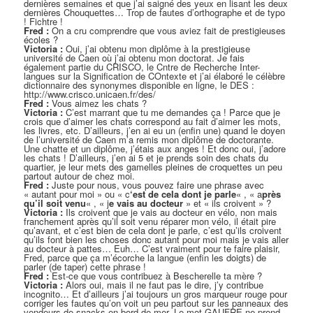
dernières semaines et que j’ai saigné des yeux en lisant les deux
dernières Chouquettes… Trop de fautes d’orthographe et de typo
! Fichtre !
Fred :
On a cru comprendre que vous aviez fait de prestigieuses
écoles ?
Victoria :
Oui, j’ai obtenu mon diplôme à la prestigieuse
université de Caen où j’ai obtenu mon doctorat. Je fais
également partie du CRISCO, le Cntre de Recherche Inter-
langues sur la Signification de COntexte et j’ai élaboré le célèbre
dictionnaire des synonymes disponible en ligne, le DES :
http://www.crisco.unicaen.fr/des/
Fred :
Vous aimez les chats ?
Victoria :
C’est marrant que tu me demandes ça ! Parce que je
crois que d’aimer les chats correspond au fait d’aimer les mots,
les livres, etc. D’ailleurs, j’en ai eu un (enfin une) quand le doyen
de l’université de Caen m’a remis mon diplôme de doctorante.
Une chatte et un diplôme, j’étais aux anges ! Et donc oui, j’adore
les chats ! D’ailleurs, j’en ai 5 et je prends soin des chats du
quartier, je leur mets des gamelles pleines de croquettes un peu
partout autour de chez moi.
Fred :
Juste pour nous, vous pouvez faire une phrase avec
« autant pour moi » ou « c
‘est de cela dont je parle
« , « a
près
qu’il soit venu
« , « j
e vais au docteur
» et « ils croivent » ?
Victoria :
Ils croivent que je vais au docteur en vélo, non mais
franchement après qu’il soit venu réparer mon vélo, il était pire
qu’avant, et c’est bien de cela dont je parle, c’est qu’ils croivent
qu’ils font bien les choses donc autant pour moi mais je vais aller
au docteur à pattes… Euh… C’est vraiment pour te faire plaisir,
Fred, parce que ça m’écorche la langue (enfin les doigts) de
parler (de taper) cette phrase !
Fred :
Est-ce que vous contribuez à Bescherelle ta mère ?
Victoria :
Alors oui, mais il ne faut pas le dire, j’y contribue
incognito… Et d’ailleurs j’ai toujours un gros marqueur rouge pour
corriger les fautes qu’on voit un peu partout sur les panneaux des
vendeurs de snacks en bord de mer. Le mot GAUFRE ne prend