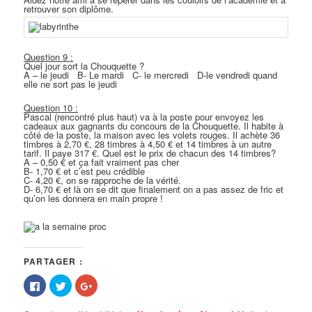
retrouver son diplôme.
Question 9 :
Quel jour sort la Chouquette ?
A – le jeudi B- Le mardi C- le mercredi D-le vendredi quand
elle ne sort pas le jeudi
Question 10 :
Pascal (rencontré plus haut) va à la poste pour envoyez les
cadeaux aux gagnants du concours de la Chouquette. Il habite à
côté de la poste, la maison avec les volets rouges. Il achète 36
timbres à 2,70 €, 28 timbres à 4,50 € et 14 timbres à un autre
tarif. Il paye 317 €. Quel est le prix de chacun des 14 timbres?
A – 0,50 € et ça fait vraiment pas cher
B- 1,70 € et c’est peu crédible
C- 4,20 €, on se rapproche de la vérité.
D- 6,70 € et là on se dit que finalement on a pas assez de fric et
qu’on les donnera en main propre !
PARTAGER :
Cliquez
Cliquez
Cliquez
pour
pour
pour
partager
partager
partager
sur
sur
sur