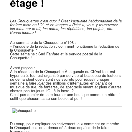
étage !
Les Chouquettes c’est quoi ?
C’est l’actualité hebdomadaire de la
fanfare mise en LOL et en images « Paint », vous y retrouverez
les infos sur le off, les dates, les répétitions, les projets, etc.
Bonne lecture !
Au sommaire de la Chouquette n°198 :
– l’enquête de la rédaction : comment fonctionne la rédaction de
la Chouquette ?
Cette semaine : Sud Fanfare et le service postal de la
Chouquette !
Avant-propos :
À la rédaction de la Chouquette À la gueule du Ch’val tout est
hyper calé, tout est organisé par service et beaucoup de lecteurs
se demandent quels sont nos secrets pour réussir chaque
semaine à faire
loler
des millions d’internautes en parlant de
musique de rue, de fanfares, de spectacle vivant et plein d’autres
choses pas toujours LOL à la base ?
C’est pas sorcier de faire tourner une boutique comme la nôtre, il
suffit que chacun fasse son boulot et pof !
Du coup, pour expliquer objectivement le « comment ça marche
la Chouquette » on a demandé à deux copains de le faire.
Proprement.