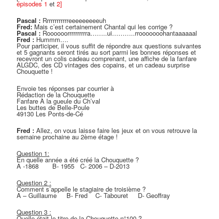
épisodes 1
et
2]
Pascal :
Rrrrrrrrrrrreeeeeeeeeuh
Fred:
Mais c’est certainement Chantal qui les corrige ?
Pascal :
Roooooorrrrrrrrrra……..ui………..rrooooooohantaaaaaal
Fred :
Hummm….
Pour participer, il vous suffit de répondre aux questions suivantes
et 5 gagnants seront tirés au sort parmi les bonnes réponses et
recevront un colis cadeau comprenant, une affiche de la fanfare
ALGDC, des CD vintages des copains, et un cadeau surprise
Chouquette !
Envoie tes réponses par courrier à
Rédaction de la Chouquette
Fanfare À la gueule du Ch’val
Les buttes de Belle-Poule
49130 Les Ponts-de-Cé
Fred :
Allez, on vous laisse faire les jeux et on vous retrouve la
semaine prochaine au 2ème étage !
Question 1:
En quelle année a été créé la Chouquette ?
A -1868 B- 1955 C- 2006 – D-2013
Question 2 :
Comment s’appelle le stagiaire de troisième ?
A – Guillaume B- Fred C- Tabouret D- Geoffray
Question 3 :
Quelle était le titre de la Chouquette n°100 ?