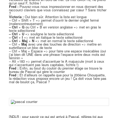
qu’un seul F, fichtre !
Fred :
Pouvez-vous nous impressionner en nous donnant des
raccourci claviers que vous connaissez par cœur ? Sans tricher
?
Victoria :
Oui bien sûr. Attention la liste est longue
– Ctrl + Shift + T => permet d’ouvrir le dernier onglet fermé
(malencontreusement)
– Ctrl
+
G
ou Ctrl + B en version anglaise => met en gras le
texte sélectionné
– Ctrl
+
U
=> souligne le texte sélectionné
– Ctrl
+
I
=> met en italique le texte sélectionné
– Ctrl
+
Maj
+
N
=> met en normal le texte sélectionné
– Ctrl +
M
aj
avec une des touches de direction => mettre en
surbrillance un bloc de texte
– Ctrl + Maj + Espace => pour faire une espace insécables (oui
j’ai bien dit UNE dans une phrase l’espace entre deux mots est
féminin »
– Alt +183 => permet d’accentuer le A majuscule (mort à ceux
qui n’accentuent pas leurs capitales, fichtre !)
Fred :
Enfin, au bout du couloir du premier étage se trouve le
bureau de Pascal qui gère le courrier
Fred :
Et d’ailleurs on rappelle que pour la 200ème Chouquette,
la rédaction vous propose encore un jeu ! Ça doit vous faire pas
mal de boulot ça, Pascal ?
[NDLR : pour savoir ce qui est arrivé à Pascal, réfères-toi aux