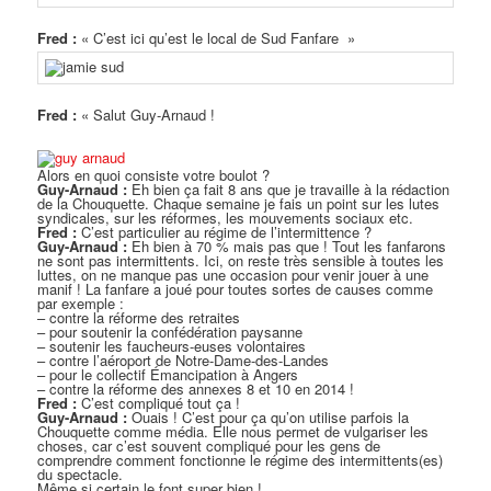
Fred :
« C’est ici qu’est le local de Sud Fanfare »
Fred :
« Salut Guy-Arnaud !
Alors en quoi consiste votre boulot ?
Guy-Arnaud :
Eh bien ça fait 8 ans que je travaille à la rédaction
de la Chouquette. Chaque semaine je fais un point sur les lutes
syndicales, sur les réformes, les mouvements sociaux etc.
Fred :
C’est particulier au régime de l’intermittence ?
Guy-Arnaud :
Eh bien à 70 % mais pas que ! Tout les fanfarons
ne sont pas intermittents. Ici, on reste très sensible à toutes les
luttes, on ne manque pas une occasion pour venir jouer à une
manif ! La fanfare a joué pour toutes sortes de causes comme
par exemple :
– contre la réforme des retraites
– pour soutenir la confédération paysanne
– soutenir les faucheurs-euses volontaires
– contre l’aéroport de Notre-Dame-des-Landes
– pour le collectif Émancipation à Angers
– contre la réforme des annexes 8 et 10 en 2014 !
Fred :
C’est compliqué tout ça !
Guy-Arnaud :
Ouais ! C’est pour ça qu’on utilise parfois la
Chouquette comme média. Elle nous permet de vulgariser les
choses, car c’est souvent compliqué pour les gens de
comprendre comment fonctionne le régime des intermittents(es)
du spectacle.
Même si certain le font super bien !