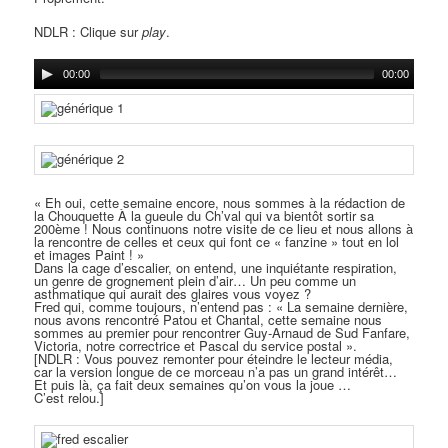
NDLR : Clique sur
play
.
00:00
00:00
« Eh oui, cette semaine encore, nous sommes à la rédaction de
la Chouquette À la gueule du Ch’val qui va bientôt sortir sa
200ème ! Nous continuons notre visite de ce lieu et nous allons à
la rencontre de celles et ceux qui font ce « fanzine » tout en lol
et images Paint ! »
Dans la cage d’escalier, on entend, une inquiétante respiration,
un genre de grognement plein d’air… Un peu comme un
asthmatique qui aurait des glaires vous voyez ?
Fred qui, comme toujours, n’entend pas : « La semaine dernière,
nous avons rencontré Patou et Chantal, cette semaine nous
sommes au premier pour rencontrer Guy-Arnaud de Sud Fanfare,
Victoria, notre correctrice et Pascal du service postal ».
[NDLR : Vous pouvez remonter pour éteindre le lecteur média,
car la version longue de ce morceau n’a pas un grand intérêt…
Et puis là, ça fait deux semaines qu’on vous la joue …
C’est relou.]