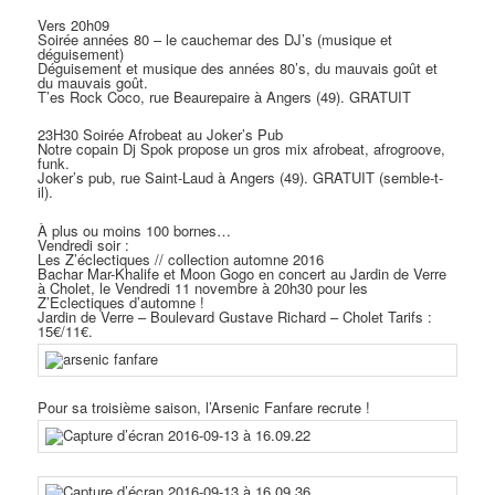
Vers 20h09
Soirée années 80 – le cauchemar des DJ’s (musique et
déguisement)
Déguisement et musique des années 80’s, du mauvais goût et
du mauvais goût.
T’es Rock Coco, rue Beaurepaire à Angers (49). GRATUIT
23H30 Soirée Afrobeat au Joker’s Pub
Notre copain Dj Spok propose un gros mix afrobeat, afrogroove,
funk.
Joker’s pub, rue Saint-Laud à Angers (49). GRATUIT (semble-t-
il).
À plus ou moins 100 bornes…
Vendredi soir :
Les Z’éclectiques // collection automne 2016
Bachar Mar-Khalife et Moon Gogo en concert au Jardin de Verre
à Cholet, le Vendredi 11 novembre à 20h30 pour les
Z’Eclectiques d’automne !
Jardin de Verre –
Boulevard Gustave Richard
– Cholet Tarifs :
15€/11€.
Pour sa troisième saison, l’Arsenic Fanfare recrute !