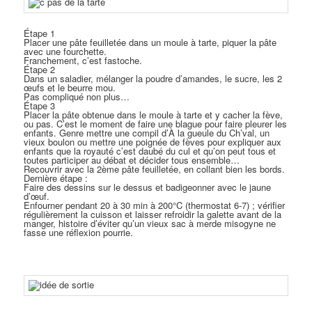
Étape 1
Placer une pâte feuilletée dans un moule à tarte, piquer la pâte
avec une fourchette.
Franchement, c’est fastoche.
Étape 2
Dans un saladier, mélanger la poudre d’amandes, le sucre, les 2
œufs et le beurre mou.
Pas compliqué non plus…
Étape 3
Placer la pâte obtenue dans le moule à tarte et y cacher la fève,
ou pas. C’est le moment de faire une blague pour faire pleurer les
enfants. Genre mettre une compil d’À la gueule du Ch’val, un
vieux boulon ou mettre une poignée de fèves pour expliquer aux
enfants que la royauté c’est daubé du cul et qu’on peut tous et
toutes participer au débat et décider tous ensemble…
Recouvrir avec la 2ème pâte feuilletée, en collant bien les bords.
Dernière étape :
Faire des dessins sur le dessus et badigeonner avec le jaune
d’œuf.
Enfourner pendant 20 à 30 min à 200°C (thermostat 6-7) ; vérifier
régulièrement la cuisson et laisser refroidir la galette avant de la
manger, histoire d’éviter qu’un vieux sac à merde misogyne ne
fasse une réflexion pourrie.