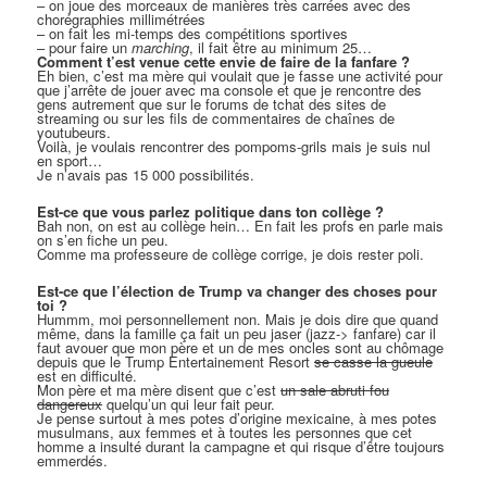
– on joue des morceaux de manières très carrées avec des
chorégraphies millimétrées
– on fait les mi-temps des compétitions sportives
– pour faire un
marching
, il fait être au minimum 25…
Comment t’est venue cette envie de faire de la fanfare ?
Eh bien, c’est ma mère qui voulait que je fasse une activité pour
que j’arrête de jouer avec ma console et que je rencontre des
gens autrement que sur le forums de tchat des sites de
streaming ou sur les fils de commentaires de chaînes de
youtubeurs.
Voilà, je voulais rencontrer des pompoms-grils mais je suis nul
en sport…
Je n’avais pas 15 000 possibilités.
Est-ce que vous parlez politique dans ton collège ?
Bah non, on est au collège hein… En fait les profs en parle mais
on s’en fiche un peu.
Comme ma professeure de collège corrige, je dois rester poli.
Est-ce que l’élection de Trump va changer des choses pour
toi ?
Hummm, moi personnellement non. Mais je dois dire que quand
même, dans la famille ça fait un peu jaser (jazz-> fanfare) car il
faut avouer que mon père et un de mes oncles sont au chômage
depuis que le Trump Entertainement Resort
se casse la gueule
est en difficulté.
Mon père et ma mère disent que c’est
un sale abruti fou
dangereux
quelqu’un qui leur fait peur.
Je pense surtout à mes potes d’origine mexicaine, à mes potes
musulmans, aux femmes et à toutes les personnes que cet
homme a insulté durant la campagne et qui risque d’être toujours
emmerdés.