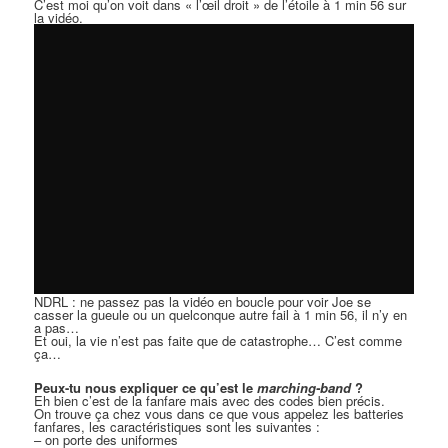
C’est moi qu’on voit dans « l’œil droit » de l’étoile à 1 min 56 sur
la vidéo.
NDRL : ne passez pas la vidéo en boucle pour voir Joe se
casser la gueule ou un quelconque autre fail à 1 min 56, il n’y en
a pas…
Et oui, la vie n’est pas faite que de catastrophe… C’est comme
ça…
Peux-tu nous expliquer ce qu’est le
marching-band
?
Eh bien c’est de la fanfare mais avec des codes bien précis.
On trouve ça chez vous dans ce que vous appelez les batteries
fanfares, les caractéristiques sont les suivantes :
– on porte des uniformes