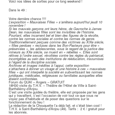
Voici nos idées de sorties pour ce long weekend !
Dans le 49 :
Votre dernière chance !!!!
L’exposition « Mauvaises Filles » s’arrêtera aujourd’hui jeudi 10
novembre !
Si les mauvais garçons ont leurs héros, de Gavroche à James
Dean, les mauvaises filles sont les invisibles de l’histoire.
Pourtant, elles incarnent bel et bien des figures de la révolte,
contre les normes sociales et contre les normes de genre.
Traditionnellement perçues comme des victimes au XIXe siècle,
« filles perdues » recluses dans les Bon-Pasteurs pour être «
préservées », les adolescentes, sous le regard de la justice des
mineurs au XXe siècle, se muent en « rebelles ». Elles sont
rétives à l’ordre sexuel, révoltées contre les règles du patriarcat,
incorrigibles au sein des institutions de rééducation, insoumises
à l’égard de la discipline sociale.
Archives et images inédites à l’appui, cette exposition
s’attachera à donner un visage et une histoire à ces « mauvaises
filles » qui ont interpellé la société en subvertissant les normes
juridiques, médicales, religieuses ou familiales auxquelles elles
étaient confrontées.
Forum du QUAI – Angers – GRATUIT
18H30 visite du T.H.V. – Théâtre de l’Hôtel de Ville à Saint-
Barthélémy-d’Anjou.
C’est une visite guidée du théâtre, elle est proposée par les gens
qui y travaillent, c’est l’occasion de voir tout ce que vous ne
voyez pas d’habitude et de poser des questions sur le
fonctionnement du lieu !
La rédaction de la Chouquette l’a déjà fait, et c’était bien cool !
T.H.V. à Saint-Barthélémy-d’Anjou (49). Tarifs : 2 € / gratuit pour
les abonnés.