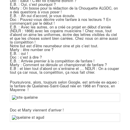
Doc : Salut ! C’est toi Erasme Bonvin ?
E.B. : Oui, c’est pourquoi ?
Marty : On bosse pour la rédaction de la Chouquette ALGDC, on
a des questions à vous poser !
E.B. : Ah oui d’accord, je vous écoute.
Doc : Pouvez-vous décrire votre fanfare à nos lecteurs ? En
commençant par le début !
E.B. : Avec les autres, on a créé ce projet en début d’année
(NDLR : 1868) avec les copains musiciens ! Chez nous, tout
d’abord on aime les uniformes, écrire des lettres visibles du ciel
et que les choses soient bien carrées. Chez nous on aime aussi
la compétition !
Notre but est d’être neumebeur oine et pis c’est tout.
Marty : être number one ?
E.B. : oui !
Doc : c’est à dire ?
E.B. : Arrivée premier à la compétition de fanfare !
Marty : Comment se déroule un championnat de fanfare ?
E.B : et bien tout d’abord on s’entraine et … NDLR : On a couper
tout ça car nous, la compétition, ça nous fait chier.
Poursuivons, alors, toujours selon Google, est arrivée ex-aqueo :
la fanfare de Quelaines-Saint-Gaud née en 1968 en France, en
Mayenne !
Doc et Marty viennent d’arriver !