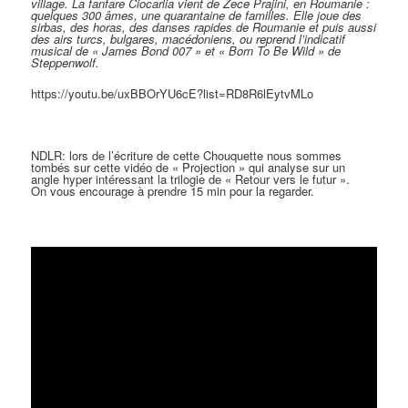
village. La fanfare Ciocarlia vient de Zece Prajini, en Roumanie :
quelques 300 âmes, une quarantaine de familles. Elle joue des
sirbas, des horas, des danses rapides de Roumanie et puis aussi
des airs turcs, bulgares, macédoniens, ou reprend l’indicatif
musical de « James Bond 007 » et « Born To Be Wild » de
Steppenwolf.
https://youtu.be/uxBBOrYU6cE?list=RD8R6lEytvMLo
NDLR: lors de l’écriture de cette Chouquette nous sommes
tombés sur cette vidéo de « Projection » qui analyse sur un
angle hyper intéressant la trilogie de « Retour vers le futur ».
On vous encourage à prendre 15 min pour la regarder.