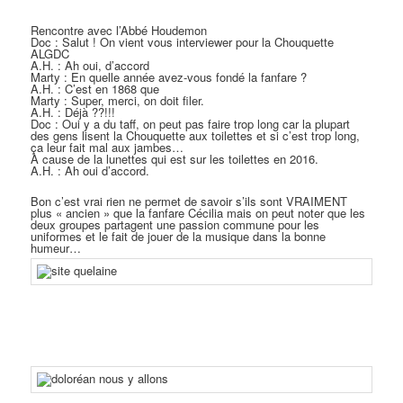
Rencontre avec l’Abbé Houdemon
Doc : Salut ! On vient vous interviewer pour la Chouquette
ALGDC
A.H. : Ah oui, d’accord
Marty : En quelle année avez-vous fondé la fanfare ?
A.H. : C’est en 1868 que
Marty : Super, merci, on doit filer.
A.H. : Déjà ??!!!
Doc : Oui y a du taff, on peut pas faire trop long car la plupart
des gens lisent la Chouquette aux toilettes et si c’est trop long,
ça leur fait mal aux jambes…
À cause de la lunettes qui est sur les toilettes en 2016.
A.H. : Ah oui d’accord.
Bon c’est vrai rien ne permet de savoir s’ils sont VRAIMENT
plus « ancien » que la fanfare Cécilia mais on peut noter que les
deux groupes partagent une passion commune pour les
uniformes et le fait de jouer de la musique dans la bonne
humeur…