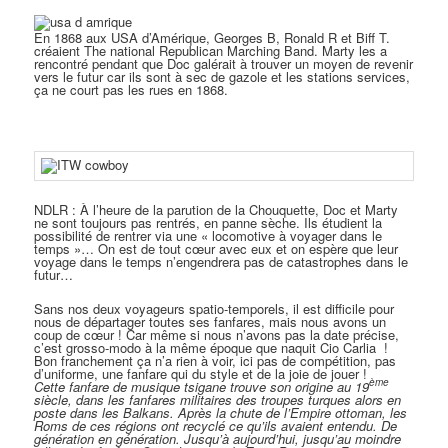
En 1868 aux USA d’Amérique, Georges B, Ronald R et Biff T.
créaient The national Republican Marching Band. Marty les a
rencontré pendant que Doc galérait à trouver un moyen de revenir
vers le futur car ils sont à sec de gazole et les stations services,
ça ne court pas les rues en 1868.
NDLR : À l’heure de la parution de la Chouquette, Doc et Marty
ne sont toujours pas rentrés, en panne sèche. Ils étudient la
possibilité de rentrer via une « locomotive à voyager dans le
temps »… On est de tout cœur avec eux et on espère que leur
voyage dans le temps n’engendrera pas de catastrophes dans le
futur…
Sans nos deux voyageurs spatio-temporels, il est difficile pour
nous de départager toutes ses fanfares, mais nous avons un
coup de cœur ! Car même si nous n’avons pas la date précise,
c’est grosso-modo à la même époque que naquit Cio Carlia !
Bon franchement ça n’a rien à voir, ici pas de compétition, pas
d’uniforme, une fanfare qui du style et de la joie de jouer !
ème
Cette fanfare de musique tsigane trouve son origine au 19
siècle, dans les fanfares militaires des troupes turques alors en
poste dans les Balkans. Après la chute de l’Empire ottoman, les
Roms de ces régions ont recyclé ce qu’ils avaient entendu. De
génération en génération. Jusqu’à aujourd’hui, jusqu’au moindre