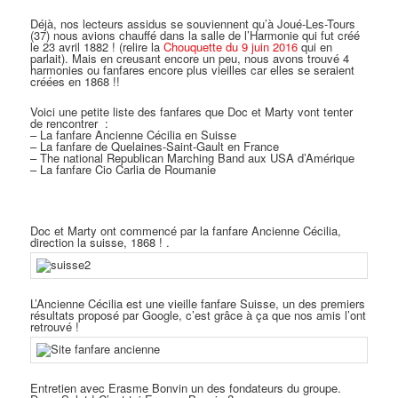
Déjà, nos lecteurs assidus se souviennent qu’à Joué-Les-Tours
(37) nous avions chauffé dans la salle de l’Harmonie qui fut créé
le 23 avril 1882 ! (relire la
Chouquette du 9 juin 2016
qui en
parlait). Mais en creusant encore un peu, nous avons trouvé 4
harmonies ou fanfares encore plus vieilles car elles se seraient
créées en 1868 !!
Voici une petite liste des fanfares que Doc et Marty vont tenter
de rencontrer :
– La fanfare Ancienne Cécilia en Suisse
– La fanfare de
Quelaines-Saint-Gault
en France
– The national Republican Marching Band aux USA d’Amérique
– La fanfare Cio Carlia de Roumanie
Doc et Marty ont commencé par la fanfare Ancienne Cécilia,
direction la suisse, 1868 ! .
L’Ancienne Cécilia est une vieille fanfare Suisse, un des premiers
résultats proposé par Google, c’est grâce à ça que nos amis l’ont
retrouvé !
Entretien avec Erasme Bonvin un des fondateurs du groupe.