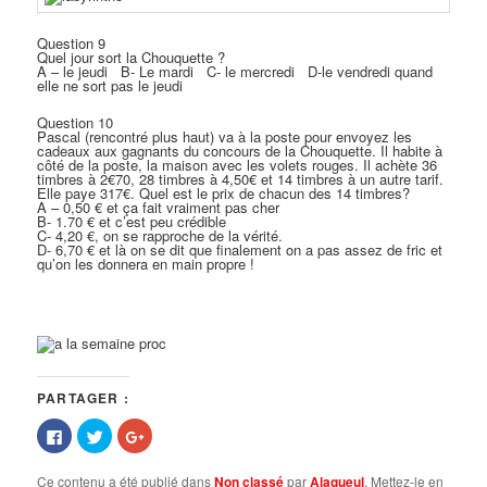
Question 9
Quel jour sort la Chouquette ?
A – le jeudi B- Le mardi C- le mercredi D-le vendredi quand
elle ne sort pas le jeudi
Question 10
Pascal (rencontré plus haut) va à la poste pour envoyez les
cadeaux aux gagnants du concours de la Chouquette. Il habite à
côté de la poste, la maison avec les volets rouges. Il achète 36
timbres à 2€70, 28 timbres à 4,50€ et 14 timbres à un autre tarif.
Elle paye 317€. Quel est le prix de chacun des 14 timbres?
A – 0,50 € et ça fait vraiment pas cher
B- 1.70 € et c’est peu crédible
C- 4,20 €, on se rapproche de la vérité.
D- 6,70 € et là on se dit que finalement on a pas assez de fric et
qu’on les donnera en main propre !
PARTAGER :
Cliquez
Cliquez
Cliquez
pour
pour
pour
partager
partager
partager
sur
sur
sur
Ce contenu a été publié dans
Non classé
par
Alagueul
. Mettez-le en
Facebook(ouvre
Twitter(ouvre
Google+