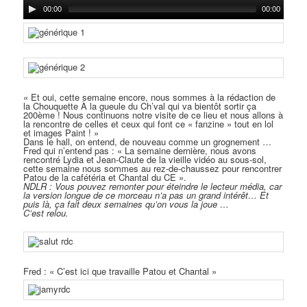
00:00
00:00
« Et oui, cette semaine encore, nous sommes à la rédaction de
la Chouquette À la gueule du Ch’val qui va bientôt sortir ça
200ème ! Nous continuons notre visite de ce lieu et nous allons à
la rencontre de celles et ceux qui font ce « fanzine » tout en lol
et images Paint ! »
Dans le hall, on entend, de nouveau comme un grognement …
Fred qui n’entend pas : « La semaine dernière, nous avons
rencontré Lydia et Jean-Claute de la vieille vidéo au sous-sol,
cette semaine nous sommes au rez-de-chaussez pour rencontrer
Patou de la cafétéria et Chantal du CE ».
NDLR : Vous pouvez remonter pour éteindre le lecteur média, car
la version longue de ce morceau n’a pas un grand intérêt… Et
puis là, ça fait deux semaines qu’on vous la joue …
C’est relou.
Fred : « C’est ici que travaille Patou et Chantal »