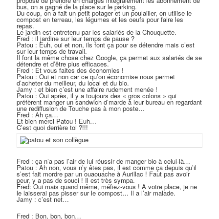
proposé de prendre en charges intégralement les abonnement de
bus, on a gagné de la place sur le parking.
Du coup, on a fait un petit potager et un poulailler, on utilise le
compost en terreau, les légumes et les oeufs pour faire les
repas.
Le jardin est entretenu par les salariés de la Chouquette.
Fred : il jardine sur leur temps de pause ?
Patou : Euh, oui et non, ils font ça pour se détendre mais c’est
sur leur temps de travail.
Il font la même chose chez Google, ça permet aux salariés de se
détendre et d’être plus efficaces.
Fred : Et vous faites des économies !
Patou : Oui et non car ce qu’on économise nous permet
d’acheter du meilleur, du local et du bio.
Jamy : et bien c’est une affaire rudement menée !
Patou : Oui après, il y a toujours des « gros colons » qui
préfèrent manger un sandwich d’marde à leur bureau en regardant
une rediffusion de Touche pas à mon poste…
Fred : Ah ça…
Et bien merci Patou ! Euh…
C’est quoi derrière toi ?!!!
Fred : ça n’a pas l’air de lui réussir de manger bio à celui-là…
Patou : Ah non, vous n’y êtes pas, il est comme ça depuis qu’il
s’est fait mordre par un ouaouache à Aurillac ! Faut pas avoir
peur, y a pas de souci ! Il est très sympa.
Fred: Oui mais quand même, méfiez-vous ! A votre place, je ne
le laisserai pas pisser sur le compost… Il a l’air malade.
Jamy : c’est net…
Fred : Bon, bon, bon…