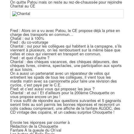
On quitte Patou mais on reste au rez-de-chaussée pour rejoindre
Chantal au CE
Fred : Alors on a vu avec Patou, le CE propose déjà la prise en
charge des transports en commun…
Chatal : oui à 100%
Fred : du co-voiturage
Chantal : oui pour les collègues qui habitent à la campagne, s’ils
viennent à plusieurs, on les remboursent sur la même base que
celles et ceux qui viennent en transport en commun.
Fred : et quoi d’autre ?
Chantal : des chèques vacances, des chèques déjeuners, des
chèques livres, cinéma, spectacles, une participation aux sports
et aux loisirs.
On a aussi un partenariat avec un réparateur de vélos qui
entretient les spads de tous les collègues, il vient tous les
mardis matin avec sa camionnette pour faire une révision des
cyclos, c’est payé par le C.E.
Fred: et c’est aussi vous qui proposez les jeux ?
Chantal : et oui ! Et d’ailleurs pour la 200ème Chouquette on
vous propose encore un jeu !
Il vous suffit de répondre aux questions suivantes et 5 gagnants
seront tirés au sort parmis les bonnes réponses et recevront un
colis cadeau comprenant, une affiche de la fanfare ALGDC, des
CD vintage des copains, et un cadeau surprise Chouquette !
Envoie tes réponses par courrier à
Rédaction de la Chouquette
Fanfare À la gueule du Ch’val
Les buttes de Belle-Poule