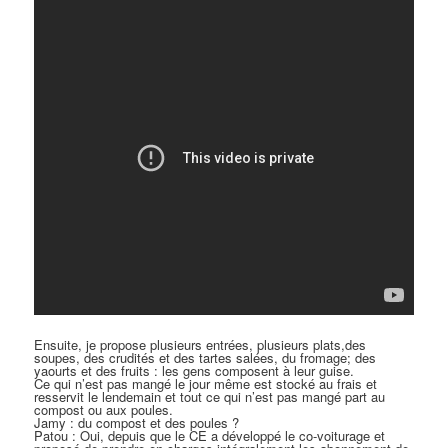
Ensuite, je propose plusieurs entrées, plusieurs plats,des
soupes, des crudités et des tartes salées, du fromage; des
yaourts et des fruits : les gens composent à leur guise.
Ce qui n’est pas mangé le jour même est stocké au frais et
resservit le lendemain et tout ce qui n’est pas mangé part au
compost ou aux poules.
Jamy : du compost et des poules ?
Patou : Oui, depuis que le CE a développé le co-voiturage et