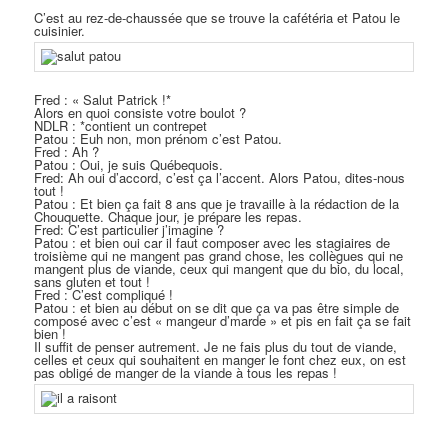
C’est au rez-de-chaussée que se trouve la cafétéria et Patou le
cuisinier.
Fred : « Salut Patrick !*
Alors en quoi consiste votre boulot ?
NDLR : *contient un contrepet
Patou : Euh non, mon prénom c’est Patou.
Fred : Ah ?
Patou : Oui, je suis Québequois.
Fred: Ah oui d’accord, c’est ça l’accent. Alors Patou, dites-nous
tout !
Patou : Et bien ça fait 8 ans que je travaille à la rédaction de la
Chouquette. Chaque jour, je prépare les repas.
Fred: C’est particulier j’imagine ?
Patou : et bien oui car il faut composer avec les stagiaires de
troisième qui ne mangent pas grand chose, les collègues qui ne
mangent plus de viande, ceux qui mangent que du bio, du local,
sans gluten et tout !
Fred : C’est compliqué !
Patou : et bien au début on se dit que ça va pas être simple de
composé avec c’est « mangeur d’marde » et pis en fait ça se fait
bien !
Il suffit de penser autrement. Je ne fais plus du tout de viande,
celles et ceux qui souhaitent en manger le font chez eux, on est
pas obligé de manger de la viande à tous les repas !