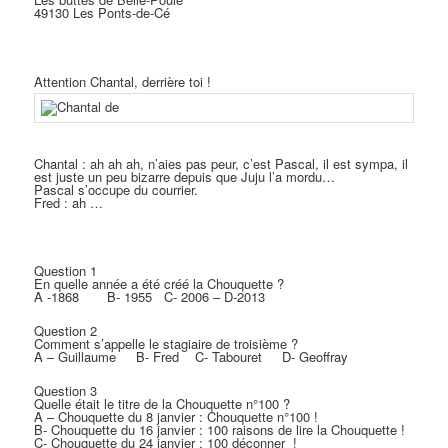
49130 Les Ponts-de-Cé
Attention Chantal, derrière toi !
Chantal : ah ah ah, n’aies pas peur, c’est Pascal, il est sympa, il
est juste un peu bizarre depuis que Juju l’a mordu…
Pascal s’occupe du courrier.
Fred : ah …
Question 1
En quelle année a été créé la Chouquette ?
A -1868 B- 1955 C- 2006 – D-2013
Question 2
Comment s’appelle le stagiaire de troisième ?
A – Guillaume B- Fred C- Tabouret D- Geoffray
Question 3
Quelle était le titre de la Chouquette n°100 ?
A – Chouquette du 8 janvier : Chouquette n°100 !
B- Chouquette du 16 janvier : 100 raisons de lire la Chouquette !
C- Chouquette du 24 janvier : 100 déconner !