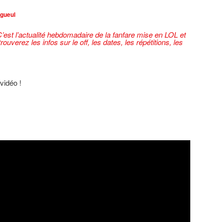
gueul
’est l’actualité hebdomadaire de la fanfare mise en LOL et
ouverez les infos sur le off, les dates, les répétitions, les
vidéo !