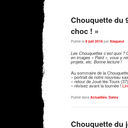
Chouquette du 9 
choc ! »
Publié le
8 juin 2016
par
Alagueul
Les Chouquettes c’est quoi ?
C
en images « Paint », vous y retr
projets, etc. Bonne lecture !
Au sommaire de la Chouquette
– portrait de notre nouveau sa
– retour de Joué-lès-Tours (37
– révisez avant la tournée !
Lir
Publié dans
Actualités
,
Dates
Chouquette du je