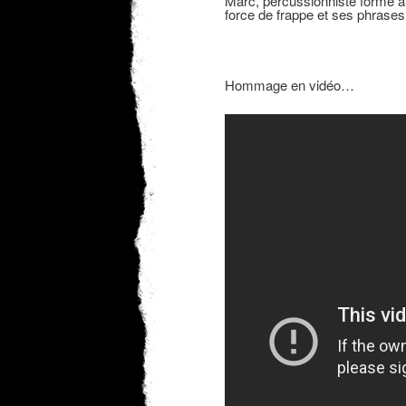
Marc, percussionniste formé à l
force de frappe et ses phrases 
Hommage en vidéo…