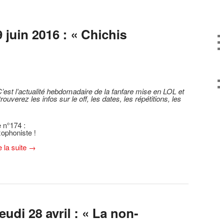
juin 2016 : « Chichis
’est l’actualité hebdomadaire de la fanfare mise en LOL et
ouverez les infos sur le off, les dates, les répétitions, les
 n°174 :
xophoniste !
)
e la suite
→
udi 28 avril : « La non-