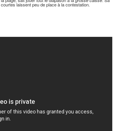
a plage, sait jouer tout le diapason à la
grosse caisse
. Sa
courtes laissent peu de place à la contestation.