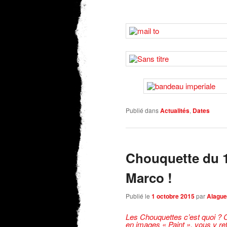
Publié dans
Actualités
,
Dates
Chouquette du 1
Marco !
Publié le
1 octobre 2015
par
Alague
Les Chouquettes c’est quoi ?
C
en images « Paint », vous y retr