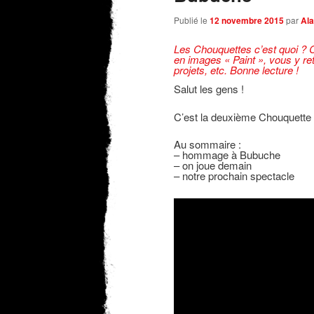
Publié le
12 novembre 2015
par
Ala
Les Chouquettes c’est quoi ?
C
en images « Paint », vous y retr
projets, etc. Bonne lecture !
Salut les gens !
C’est la deuxième Chouquette 
Au sommaire :
– hommage à Bubuche
– on joue demain
– notre prochain spectacle