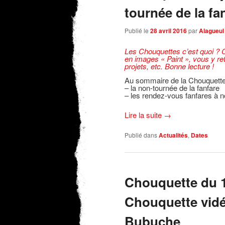
tournée de la f
Publié le
28 avril 2016
par
Alagueul
Les Chouquettes c’est quoi ?
C
en images « Paint », vous y retr
projets, etc. Bonne lecture !
Au sommaire de la Chouquette
– la non-tournée de la fanfare
– les rendez-vous fanfares à no
Lire la suite
→
Publié dans
Actualités
,
Dates
Chouquette du 
Chouquette vid
Bubuche