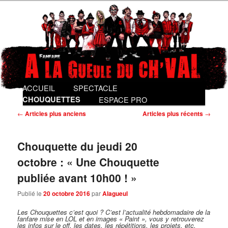
Fanfare gentiment punk
Fanfare A La Gueule du Ch'val
Menu
ACCUEIL
Aller
Aller
SPECTACLE
principal
au
au
CHOUQUETTES
ESPACE PRO
contenu
contenu
Navigation
←
Articles plus anciens
Articles plus récents
→
des
principal
secondaire
articles
Chouquette du jeudi 20
octobre : « Une Chouquette
publiée avant 10h00 ! »
Publié le
20 octobre 2016
par
Alagueul
Les Chouquettes c’est quoi ?
C’est l’actualité hebdomadaire de la
fanfare mise en LOL et en images « Paint », vous y retrouverez
les infos sur le off, les dates, les répétitions, les projets, etc.