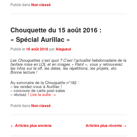
Publié dans
Non classé
Chouquette du 15 août 2016 :
« Spécial Aurillac »
Publié le
16 août 2016
par
Alagueul
Les Chouquettes c’est quoi ?
C’est l’actualité hebdomadaire de la
fanfare mise en LOL et en images « Paint », vous y retrouverez
les infos sur le off, les dates, les répétitions, les projets, etc.
Bonne lecture !
Au sommaire de la Chouquette n°182 :
– les rendez-vous à Aurillac !
– concours de carte post-sales
– révisez !
Lire la suite
→
Publié dans
Non classé
Navigation
←
Articles plus anciens
Articles plus récents
→
des
articles