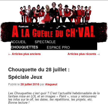
Fanfare gentiment punk
Fanfare A La Gueule du Ch'val
Menu
ACCUEIL
Aller
Aller
SPECTACLE
principal
au
au
CHOUQUETTES
ESPACE PRO
contenu
contenu
Navigation
←
Articles plus anciens
Articles plus récents
→
des
principal
secondaire
articles
Chouquette du 28 juillet :
Spéciale Jeux
Publié le
28 juillet 2016
par
Alagueul
Les Chouquettes c’est quoi ?
C’est l’actualité hebdomadaire de la
fanfare mise en LOL et en images « Paint », vous y retrouverez
les infos sur le off, les dates, les répétitions, les projets, etc.
Bonne lecture !