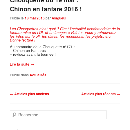
Chinon en fanfare 2016 !
Publié le
18 mai 2016
par
Alagueul
Les Chouquettes c’est quoi ?
C’est l’actualité hebdomadaire de la
fanfare mise en LOL et en images « Paint », vous y retrouverez
les infos sur le off, les dates, les répétitions, les projets, etc.
Bonne lecture !
Au sommaire de la Chouquette n°171 :
– Chinon en Fanfares
– révisez avant la tournée !
Lire la suite
→
Publié dans
Actualités
Navigation
←
Articles plus anciens
Articles plus récents
→
des
articles
R
e
c
h
e
r