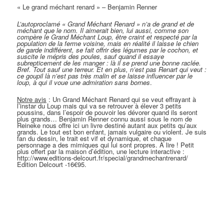
« Le grand méchant renard » – Benjamin Renner
L’autoproclamé « Grand Méchant Renard » n’a de grand et de
méchant que le nom. Il aimerait bien, lui aussi, comme son
compère le Grand Méchant Loup, être craint et respecté par la
population de la ferme voisine, mais en réalité il laisse le chien
de garde indifférent, se fait offrir des légumes par le cochon, et
suscite le mépris des poules, sauf quand il essaye
subrepticement de les manger : là il se prend une bonne raclée.
Bref. Tout sauf une terreur. Et en plus, n’est pas Renart qui veut :
ce goupil là n’est pas très malin et se laisse influencer par le
loup, à qui il voue une admiration sans bornes
.
Notre avis
: Un Grand Méchant Renard qui se veut effrayant à
l’instar du Loup mais qui va se retrouver à élever 3 petits
poussins, dans l’espoir de pouvoir les dévorer quand ils seront
plus grands… Benjamin Renner connu aussi sous le nom de
Reineke nous offre ici un livre destiné autant aux petits qu’aux
grands. Le tout est bon enfant, jamais vulgaire ou violent. Je suis
fan du dessin, le trait est vif et dynamique, et chaque
personnage a des mimiques qui lui sont propres. À lire ! Petit
plus offert par la maison d’édition, une lecture interactive :
http://www.editions-delcourt.fr/special/grandmechantrenard/
Edition Delcourt -16€95.