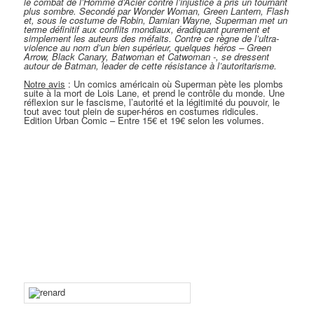
le combat de l’Homme d’Acier contre l’injustice a pris un tournant
plus sombre. Secondé par Wonder Woman, Green Lantern, Flash
et, sous le costume de Robin, Damian Wayne, Superman met un
terme définitif aux conflits mondiaux, éradiquant purement et
simplement les auteurs des méfaits. Contre ce règne de l’ultra-
violence au nom d’un bien supérieur, quelques héros – Green
Arrow, Black Canary, Batwoman et Catwoman -, se dressent
autour de Batman, leader de cette résistance à l’autoritarisme.
Notre avis
: Un comics américain où Superman pète les plombs
suite à la mort de Lois Lane, et prend le contrôle du monde. Une
réflexion sur le fascisme, l’autorité et la légitimité du pouvoir, le
tout avec tout plein de super-héros en costumes ridicules.
Edition Urban Comic – Entre 15€ et 19€ selon les volumes.