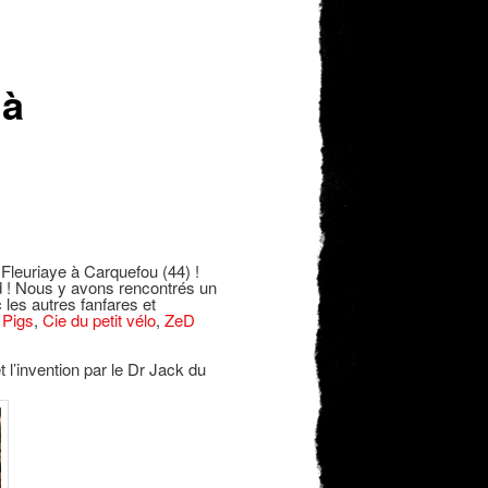
des
articles
 à
 Fleuriaye à Carquefou (44) !
d ! Nous y avons rencontrés un
les autres fanfares et
 Pigs
,
Cie du petit vélo
,
ZeD
t l’invention par le Dr Jack du