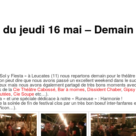
du jeudi 16 mai – Demain
!
« Sol y Fiesta » à Leucates (11) nous repartons demain pour le théâtre
o, on peut dire que nous avons passé un excellent weekend dans le su
éreux mais nous avons également partagé de très bons moments avec 
k de la
Cie Théâtre Cabossé,
Bar à momes
,
Dissident Chaber
,
Gipsy
cutées
,
Cie Soupe
etc…).
a » et une spéciale dédicace à notre « Runeuse » : Harmonie !
a soirée de fin de festival clos par un très bon boeuf inter-fanfares e
-Picon…).