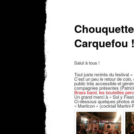
Chouquette 
Carquefou 
Salut à tous !
Tout juste rentrés du festival 
C’est un peu le retour de col
public très accessible et gén
compagnies présentes (Patric
Brass band
,
les bouteilles per
Un grand merci à « Sol y Fiest
Ci-dessous quelques photos de l
« Marticon » (cocktail Martini