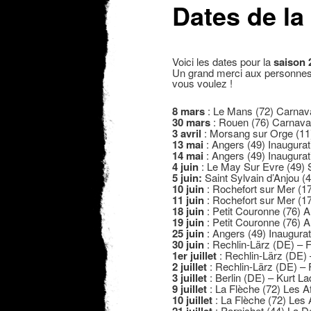
Dates de la
Voici les dates pour la
saison 
Un grand merci aux personnes,
vous voulez !
8 mars
: Le Mans (72) Carnava
30 mars
: Rouen (76) Carnava
3 avril
: Morsang sur Orge (11
13 mai
: Angers (49) Inaugura
14 mai
: Angers (49) Inaugura
4 juin
: Le May Sur Evre (49) S
5 juin:
Saint Sylvain d’Anjou (4
10 juin
: Rochefort sur Mer (17)
11 juin
: Rochefort sur Mer (17)
18 juin
: Petit Couronne (76) A
19 juin
: Petit Couronne (76) A
25 juin
: Angers (49) Inaugura
30 juin
: Rechlin-Lärz (DE) – F
1er juillet
: Rechlin-Lärz (DE) 
2 juillet
: Rechlin-Lärz (DE) – 
3 juillet
: Berlin (DE) – Kurt L
9 juillet
: La Flèche (72) Les A
10 juillet
: La Flèche (72) Les 
: Pornichet (44) La Dé