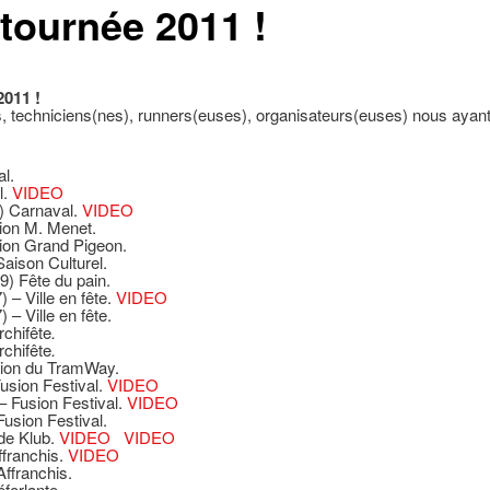
 tournée 2011 !
2011 !
 techniciens(nes), runners(euses), organisateurs(euses) nous ayant 
l.
l.
VIDEO
) Carnaval.
VIDEO
tion M. Menet.
tion Grand Pigeon.
aison Culturel.
9) Fête du pain.
 – Ville en fête.
VIDEO
 – Ville en fête.
rchifête
.
rchifête
.
tion du TramWay.
usion Festival.
VIDEO
– Fusion Festival.
VIDEO
Fusion Festival.
ade Klub.
VIDEO
VIDEO
ffranchis.
VIDEO
Affranchis.
ferlante.